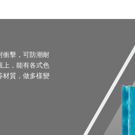
膜應用
薄紙淋膜應
耐衝擊，可防潮耐
的產品，如帆布、
裝材料與隔熱材料
觀上，能有各式色
袋、洋蔥袋、紙杯、
軟性包裝材料與積層
等材質，做多樣變
複合材料等淋膜加