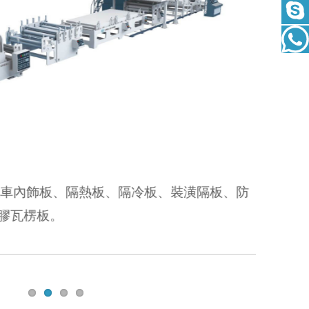
本機適用
車內飾板、隔熱板、隔冷板、裝潢隔板、防
塑膠瓦楞板。