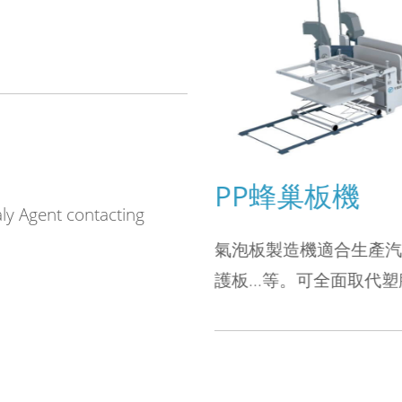
PP蜂巢板機
taly Agent contacting
放台、點斷設備、分條設備、
氣泡板製造機適合生產汽
尺寸的氣泡。
護板...等。可全面取代