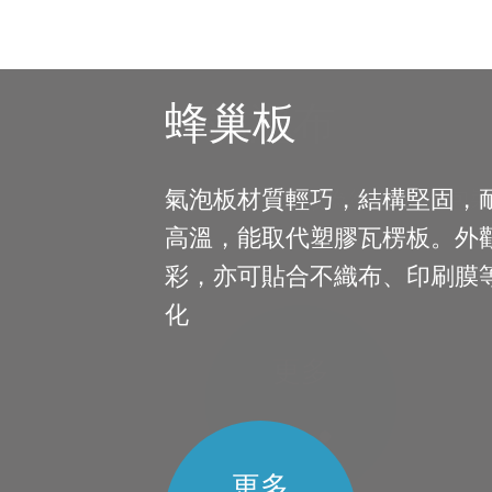
蜂巢板
編織布與厚紙淋
軟性食品包裝與
氣泡布
用
氣泡板材質輕巧，結構堅固，
淋膜機依不同機型可生產不同
氣泡布可做為緩衝保護包
高溫，能取代塑膠瓦楞板。外
噸袋、複合紙袋、BOPP編織
淋膜機(含塗佈裝置)適合生產
彩，亦可貼合不織布、印刷膜
便當盒、不織布、網子與鋁箔
膜
化
工需求產品。
更多
更多
更多
更多