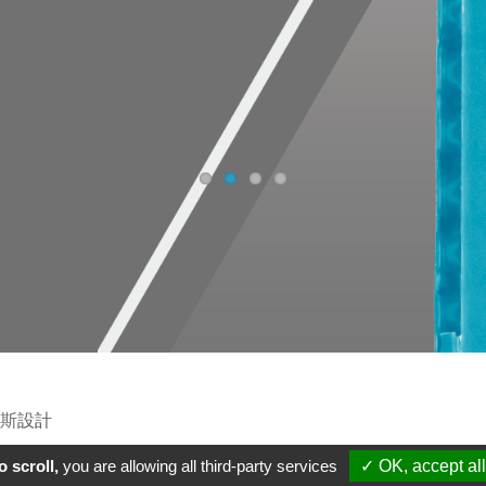
斯
設計
 scroll,
you are allowing all third-party services
✓ OK, accept all