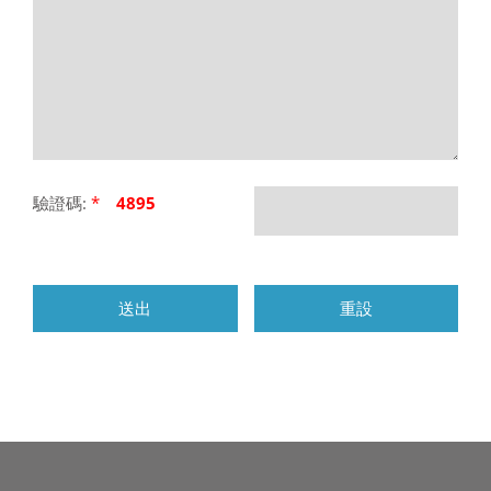
驗證碼:
*
4895
送出
重設